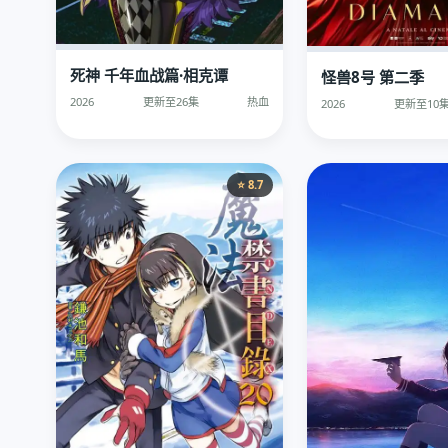
死神 千年血战篇·相克谭
怪兽8号 第二季
2026
更新至26集
热血
2026
更新至10
⭐ 8.7