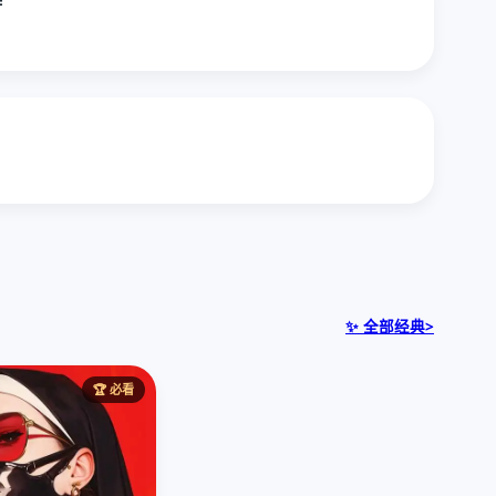
✨ 全部经典>
🏆 必看