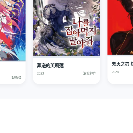
鬼灭之刃 
葬送的芙莉莲
2024
2023
治愈神作
现象级