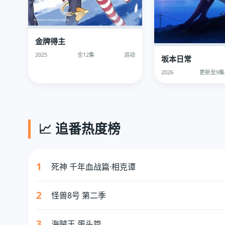
金牌得主
2025
全12集
运动
坂本日常
2026
更新至9集
📈 追番热度榜
1
死神 千年血战篇·相克谭
2
怪兽8号 第二季
3
海贼王 蛋头篇