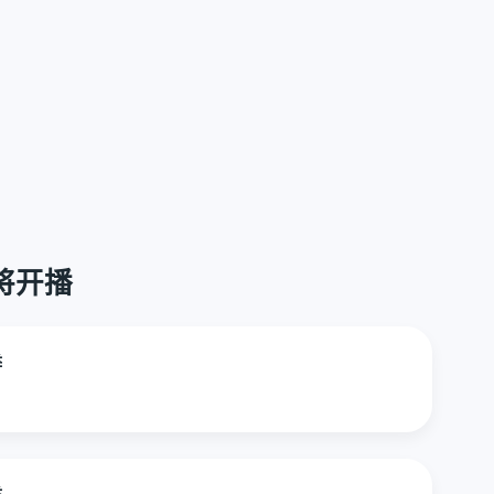
即将开播
季
季