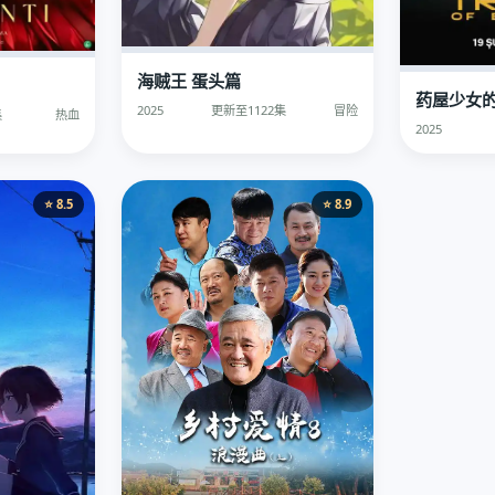
海贼王 蛋头篇
药屋少女的
2025
更新至1122集
冒险
集
热血
2025
⭐ 8.5
⭐ 8.9