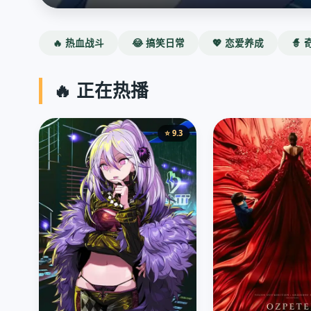
🔥 热血战斗
😂 搞笑日常
💖 恋爱养成
🧙
🔥 正在热播
⭐ 9.3