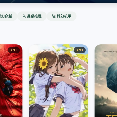
 奇幻穿越
🔍 悬疑推理
🚀 科幻机甲
⭐ 9.0
⭐ 9.1