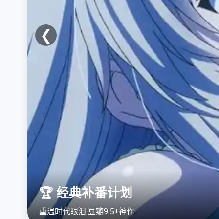
❮
🏆 经典补番计划
重温时代眼泪 豆瓣9.5+神作