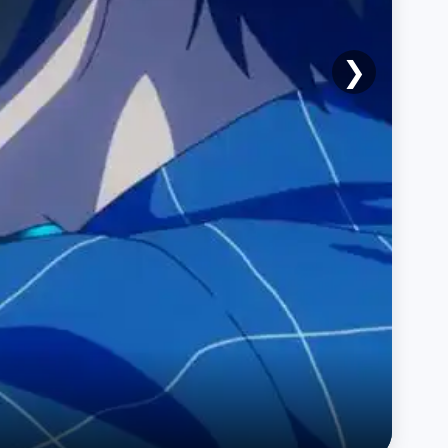
❯

每周