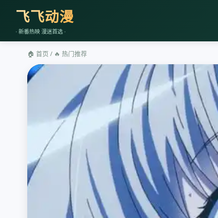
飞飞动漫
· 新番热映 漫迷首选 ·
🏠 首页
/
🔥 热门推荐