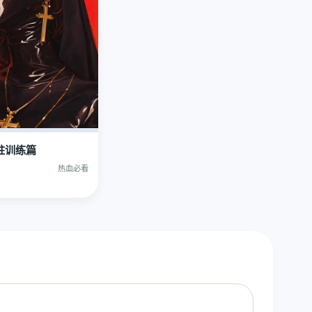
柱训练篇
热血必看