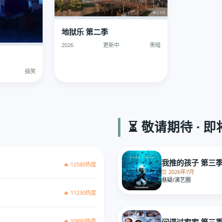
地狱乐 第二季
2026
更新中
黑暗
搞笑
⏳ 敬请期待 · 
我推的孩子 第三
🔥 12580热度
⏰ 2026年7月
悬疑/演艺圈
🔥 11230热度
🔥 10890热度
间谍过家家 第三