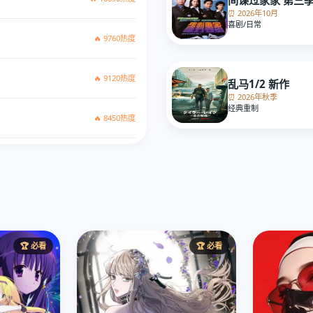
⏰ 2026年10月
喜剧/日常
🔥 9760热度
🔥 9120热度
乱马1/2 新作
⏰ 2026年秋季
经典重制
🔥 8450热度
🏆 必看
🏆 必看