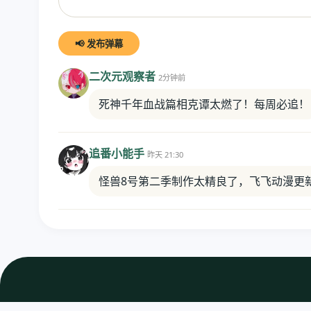
📢 发布弹幕
二次元观察者
2分钟前
死神千年血战篇相克谭太燃了！每周必追！
追番小能手
昨天 21:30
怪兽8号第二季制作太精良了，飞飞动漫更