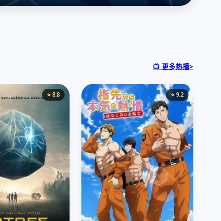
📺 更多热播>
⭐ 8.8
⭐ 9.2